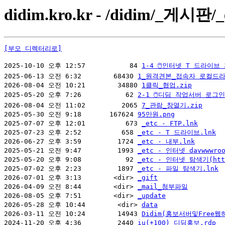
didim.kro.kr - /didim/_게시판/_
[부모 디렉터리로]
2025-10-10 오후 12:57           84 
1-4 🖱인터넷 T 드라이브
2025-06-13 오전 6:32        68430 
1_원격견본_접속자 로컬드라
2026-08-04 오전 10:21        34880 
1클릭_협업.zip
2025-05-20 오후 7:26           62 
2-1 🖱디딤 작업서버 로그
2026-08-04 오전 11:02         2065 
7_관람_창열기.zip
2025-05-30 오전 9:18       167624 
95만원.png
2025-07-07 오후 12:01          673 
_etc - FTP.lnk
2025-07-23 오후 2:52          658 
_etc - T 드라이브.lnk
2026-06-27 오후 3:59         1724 
_etc - 내부.lnk
2025-05-21 오전 9:47         1993 
_etc - 인터넷 davwwwr
2025-05-20 오후 9:08           92 
_etc - 인터넷 탐색기(htt
2025-07-02 오후 2:23         1897 
_etc - 파일 탐색기.lnk
2026-07-01 오후 3:13        <dir> 
_gift
2026-04-09 오전 8:44        <dir> 
_mail_첨부파일
2026-08-05 오후 7:51        <dir> 
_update
2026-05-28 오후 10:44        <dir> 
data
2026-03-11 오전 10:24        14943 
Didim(홍보서버및Free웹하
2024-11-20 오후 4:36         2440 
iu(+100) 디딤홍보.rdp