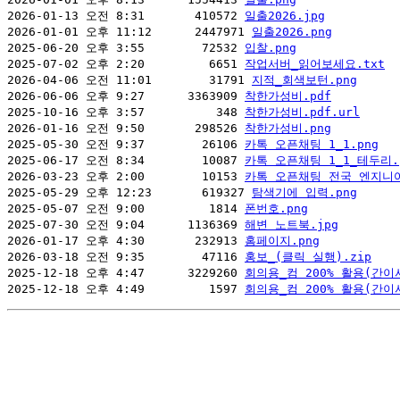
2026-01-13 오전 8:31       410572 
일출2026.jpg
2026-01-01 오후 11:12      2447971 
일출2026.png
2025-06-20 오후 3:55        72532 
입찰.png
2025-07-02 오후 2:20         6651 
작업서버_읽어보세요.txt
2026-04-06 오전 11:01        31791 
지적_회색보턴.png
2026-06-06 오후 9:27      3363909 
착한가성비.pdf
2025-10-16 오후 3:57          348 
착한가성비.pdf.url
2026-01-16 오전 9:50       298526 
착한가성비.png
2025-05-30 오전 9:37        26106 
카톡 오픈채팅 1_1.png
2025-06-17 오전 8:34        10087 
카톡 오픈채팅 1_1_테두리.
2026-03-23 오후 2:00        10153 
카톡 오픈채팅 전국 엔지니어
2025-05-29 오후 12:23       619327 
탐색기에 입력.png
2025-05-07 오전 9:00         1814 
폰번호.png
2025-07-30 오전 9:04      1136369 
해변 노트북.jpg
2026-01-17 오후 4:30       232913 
홈페이지.png
2026-03-18 오전 9:35        47116 
홍보_(클릭 실행).zip
2025-12-18 오후 4:47      3229260 
회의용_컴 200% 활용(간이서
2025-12-18 오후 4:49         1597 
회의용_컴 200% 활용(간이서