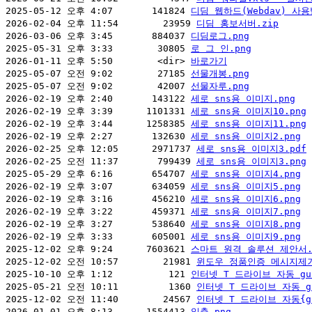
2025-05-12 오후 4:07       141824 
디딤 웹하드(Webdav) 사용
2026-02-04 오후 11:54        23959 
디딤 홍보서버.zip
2026-03-06 오후 3:45       884037 
디딤로그.png
2025-05-31 오후 3:33        30805 
로 그 인.png
2026-01-11 오후 5:50        <dir> 
바로가기
2025-05-07 오전 9:02        27185 
선물개봉.png
2025-05-07 오전 9:02        42007 
선물자루.png
2026-02-19 오후 2:40       143122 
세로 sns용 이미지.png
2026-02-19 오후 3:39      1101331 
세로 sns용 이미지10.png
2026-02-19 오후 3:44      1258385 
세로 sns용 이미지11.png
2026-02-19 오후 2:27       132630 
세로 sns용 이미지2.png
2026-02-25 오후 12:05      2971737 
세로 sns용 이미지3.pdf
2026-02-25 오전 11:37       799439 
세로 sns용 이미지3.png
2025-05-29 오후 6:16       654707 
세로 sns용 이미지4.png
2026-02-19 오후 3:07       634059 
세로 sns용 이미지5.png
2026-02-19 오후 3:16       456210 
세로 sns용 이미지6.png
2026-02-19 오후 3:22       459371 
세로 sns용 이미지7.png
2026-02-19 오후 3:27       538640 
세로 sns용 이미지8.png
2026-02-19 오후 3:33       605001 
세로 sns용 이미지9.png
2025-12-02 오후 9:24      7603621 
스마트 원격 솔루션 제안서.
2025-12-02 오전 10:57        21981 
윈도우 정품인증 메시지제거
2025-10-10 오후 1:12          121 
인터넷 T 드라이브 자동 gu
2025-05-21 오전 10:11         1360 
인터넷 T 드라이브 자동 gu
2025-12-02 오전 11:40        24567 
인터넷 T 드라이브 자동{gu
2026-01-01 오후 8:13      1554413 
일출.png