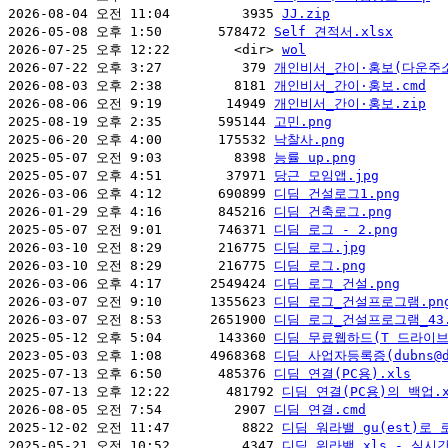
2026-08-04 오전 11:04         3935 
JJ.zip
2026-05-08 오후 1:50       578472 
Self 견적서.xlsx
2026-07-25 오후 12:22        <dir> 
wol
2026-07-22 오후 3:27          379 
개인비서_간이·홍보(다운주소
2026-08-03 오후 2:38         8181 
개인비서_간이·홍보.cmd
2026-08-06 오전 9:19        14949 
개인비서_간이·홍보.zip
2025-08-19 오후 2:35       595144 
고민.png
2025-06-20 오후 4:00       175532 
낙찰사.png
2025-05-07 오전 9:03         8398 
능률 up.png
2025-05-07 오후 4:51        37971 
당근 모임앱.jpg
2026-03-06 오후 4:12       690899 
디딤 건설로그1.png
2026-01-29 오후 4:16       845216 
디딤 건축로그.png
2025-05-07 오전 9:01       746371 
디딤 로그 - 2.png
2026-03-10 오전 8:29       216775 
디딤 로그.jpg
2026-03-10 오전 8:29       216775 
디딤 로그.png
2026-03-06 오후 4:17      2549424 
디딤 로그_건설.png
2026-03-07 오전 9:10      1355623 
디딤 로그_건설프로그램.pn
2026-03-07 오전 8:53      2651900 
디딤 로그_건설프로그램_43.
2025-05-12 오후 5:04       143360 
디딤 무료웹하드(T 드라이브)
2023-05-03 오후 1:08      4968368 
디딤 사업자등록증(dubns@da
2025-07-13 오후 6:50       485376 
디딤 연결(PC용).xls
2025-07-13 오후 12:22       481792 
디딤 연결(PC용)의 백업.x
2026-08-05 오전 7:54         2907 
디딤 연결.cmd
2025-12-02 오전 11:47         8822 
디딤 워라밸 gu(est)로 
2025-05-21 오전 10:52         4347 
디딤 워라밸.xls - 실시간