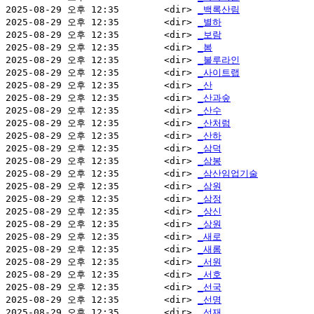
2025-08-29 오후 12:35        <dir> 
_백록산림
2025-08-29 오후 12:35        <dir> 
_별하
2025-08-29 오후 12:35        <dir> 
_보람
2025-08-29 오후 12:35        <dir> 
_봄
2025-08-29 오후 12:35        <dir> 
_불루라인
2025-08-29 오후 12:35        <dir> 
_사이트랩
2025-08-29 오후 12:35        <dir> 
_산
2025-08-29 오후 12:35        <dir> 
_산과숲
2025-08-29 오후 12:35        <dir> 
_산수
2025-08-29 오후 12:35        <dir> 
_산처럼
2025-08-29 오후 12:35        <dir> 
_산하
2025-08-29 오후 12:35        <dir> 
_삼덕
2025-08-29 오후 12:35        <dir> 
_삼봉
2025-08-29 오후 12:35        <dir> 
_삼산임업기술
2025-08-29 오후 12:35        <dir> 
_삼원
2025-08-29 오후 12:35        <dir> 
_삼정
2025-08-29 오후 12:35        <dir> 
_상신
2025-08-29 오후 12:35        <dir> 
_상원
2025-08-29 오후 12:35        <dir> 
_새로
2025-08-29 오후 12:35        <dir> 
_새롬
2025-08-29 오후 12:35        <dir> 
_서원
2025-08-29 오후 12:35        <dir> 
_서호
2025-08-29 오후 12:35        <dir> 
_선국
2025-08-29 오후 12:35        <dir> 
_선명
2025-08-29 오후 12:35        <dir> 
_선재