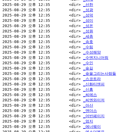
2025-08-29 오후 12:35        <dir> 
_선한
2025-08-29 오후 12:35        <dir> 
_성광
2025-08-29 오후 12:35        <dir> 
_성덕
2025-08-29 오후 12:35        <dir> 
_성미
2025-08-29 오후 12:35        <dir> 
_성온
2025-08-29 오후 12:35        <dir> 
_성원
2025-08-29 오후 12:35        <dir> 
_세종
2025-08-29 오후 12:35        <dir> 
_송호
2025-08-29 오후 12:35        <dir> 
_수림
2025-08-29 오후 12:35        <dir> 
_수성해양
2025-08-29 오후 12:35        <dir> 
_수엔지니어링
2025-08-29 오후 12:35        <dir> 
_수인
2025-08-29 오후 12:35        <dir> 
_숲길
2025-08-29 오후 12:35        <dir> 
_숲을그리는사람들
2025-08-29 오후 12:35        <dir> 
_스코트라
2025-08-29 오후 12:35        <dir> 
_신화티앤피
2025-08-29 오후 12:35        <dir> 
_신흥
2025-08-29 오후 12:35        <dir> 
_씨에스
2025-08-29 오후 12:35        <dir> 
_씨엔와이저
2025-08-29 오후 12:35        <dir> 
_아산
2025-08-29 오후 12:35        <dir> 
_앤더스
2025-08-29 오후 12:35        <dir> 
_어반페이지
2025-08-29 오후 12:35        <dir> 
_엄지
2025-08-29 오후 12:35        <dir> 
_에너웨이
2025-08-29 오후 12:35        <dir> 
_에스더블유