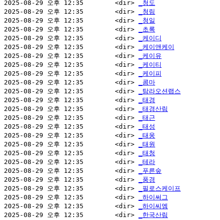
2025-08-29 오후 12:35        <dir> 
_청도
2025-08-29 오후 12:35        <dir> 
_청림
2025-08-29 오후 12:35        <dir> 
_청일
2025-08-29 오후 12:35        <dir> 
_초록
2025-08-29 오후 12:35        <dir> 
_케이디
2025-08-29 오후 12:35        <dir> 
_케이앤케이
2025-08-29 오후 12:35        <dir> 
_케이유
2025-08-29 오후 12:35        <dir> 
_케이티
2025-08-29 오후 12:35        <dir> 
_케이피
2025-08-29 오후 12:35        <dir> 
_콤마
2025-08-29 오후 12:35        <dir> 
_탐라오션랩스
2025-08-29 오후 12:35        <dir> 
_태경
2025-08-29 오후 12:35        <dir> 
_태경산림
2025-08-29 오후 12:35        <dir> 
_태근
2025-08-29 오후 12:35        <dir> 
_태성
2025-08-29 오후 12:35        <dir> 
_태웅
2025-08-29 오후 12:35        <dir> 
_태원
2025-08-29 오후 12:35        <dir> 
_태청
2025-08-29 오후 12:35        <dir> 
_테라
2025-08-29 오후 12:35        <dir> 
_푸른숲
2025-08-29 오후 12:35        <dir> 
_풍경
2025-08-29 오후 12:35        <dir> 
_필로스케이프
2025-08-29 오후 12:35        <dir> 
_하이써그
2025-08-29 오후 12:35        <dir> 
_하이씨엠
2025-08-29 오후 12:35        <dir> 
_한국산림