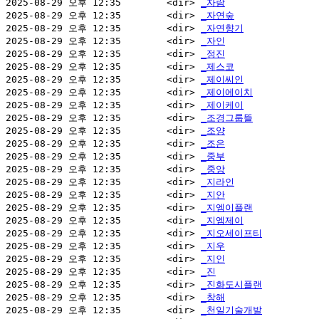
2025-08-29 오후 12:35        <dir> 
_자람
2025-08-29 오후 12:35        <dir> 
_자연숲
2025-08-29 오후 12:35        <dir> 
_자연향기
2025-08-29 오후 12:35        <dir> 
_자인
2025-08-29 오후 12:35        <dir> 
_정진
2025-08-29 오후 12:35        <dir> 
_제스코
2025-08-29 오후 12:35        <dir> 
_제이씨인
2025-08-29 오후 12:35        <dir> 
_제이에이치
2025-08-29 오후 12:35        <dir> 
_제이케이
2025-08-29 오후 12:35        <dir> 
_조경그룹뜰
2025-08-29 오후 12:35        <dir> 
_조양
2025-08-29 오후 12:35        <dir> 
_조은
2025-08-29 오후 12:35        <dir> 
_중부
2025-08-29 오후 12:35        <dir> 
_중앙
2025-08-29 오후 12:35        <dir> 
_지라인
2025-08-29 오후 12:35        <dir> 
_지안
2025-08-29 오후 12:35        <dir> 
_지엠이플랜
2025-08-29 오후 12:35        <dir> 
_지엠제이
2025-08-29 오후 12:35        <dir> 
_지오세이프티
2025-08-29 오후 12:35        <dir> 
_지우
2025-08-29 오후 12:35        <dir> 
_지인
2025-08-29 오후 12:35        <dir> 
_진
2025-08-29 오후 12:35        <dir> 
_진화도시플랜
2025-08-29 오후 12:35        <dir> 
_창해
2025-08-29 오후 12:35        <dir> 
_천일기술개발