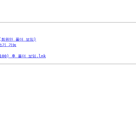
(회원만 폴더 보임)
쓰기 가능
100) 후 폴더 보임.lnk